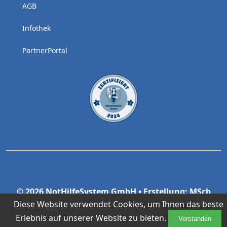
AGB
Infothek
PartnerPortal
© 2026 NotHilfeSystem GmbH • Erstellung: MScb
GmbH & Co.KG
www.mscb.it
Diese Website verwendet Cookies, um Ihnen das beste
Erlebnis auf unserer Website zu bieten.
Verstanden