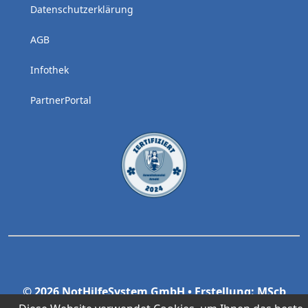
Datenschutzerklärung
AGB
Infothek
PartnerPortal
© 2026 NotHilfeSystem GmbH • Erstellung: MScb
GmbH & Co.KG
www.mscb.it